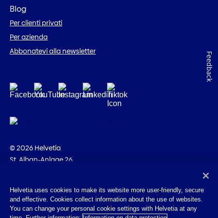
Blog
Per clienti privati
Per azienda
Abbonatevi alla newsletter
Feedback
© 2026 Helvetia
St. Alban-Anlage 26
CH-4002 Basilea
+41 58 280 10 00
Helvetia uses cookies to make its website more user-friendly, secure
and effective. Cookies collect information about the use of websites.
Impressum
You can change your personal cookie settings with Helvetia at any
Disposizioni giuridiche
time. Further information:
Information on data protection