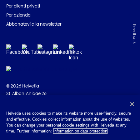
Per clienti privati
Per azienda
Abbonatevi alla newsletter
Feedback
© 2026 Helvetia
St. Alban-Anlage 26
CH-4002 Basilea
+41 58 280 10 00
Helvetia uses cookies to make its website more user-friendly, secure
and effective. Cookies collect information about the use of websites.
Impressum
You can change your personal cookie settings with Helvetia at any
Disposizioni giuridiche
time. Further information:
Information on data protection
Protezione dei dati