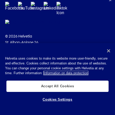
© 2026 Helvetia
St. Alban-Anlage 26
CH-4002 Bâle
+41 58 280 10 00
Helvetia uses cookies to make its website more user-friendly, secure
and effective. Cookies collect information about the use of websites.
Impressum
You can change your personal cookie settings with Helvetia at any
Indications juridiques
time. Further information:
Information on data protection
Protection des données
Cookies
Accept All Cookies
Cookies Settings