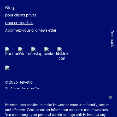
Blog
pour clients privés
pour entreprises
Abonnez-vous à la newsletter
Feedback
© 2026 Helvetia
St. Alban-Anlage 26
CH-4002 Bâle
+41 58 280 10 00
Helvetia uses cookies to make its website more user-friendly, secure
and effective. Cookies collect information about the use of websites.
Impressum
You can change your personal cookie settings with Helvetia at any