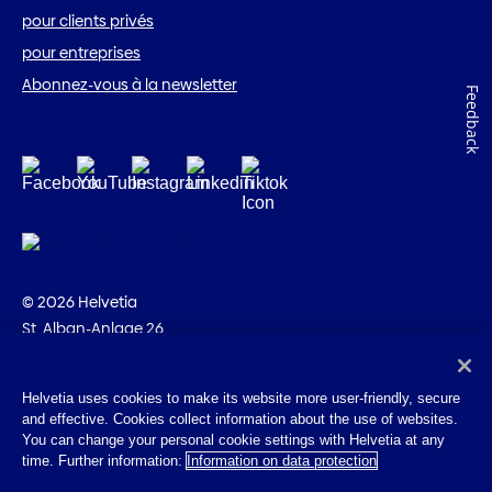
pour clients privés
pour entreprises
Abonnez-vous à la newsletter
Feedback
© 2026 Helvetia
St. Alban-Anlage 26
CH-4002 Bâle
+41 58 280 10 00
Helvetia uses cookies to make its website more user-friendly, secure
and effective. Cookies collect information about the use of websites.
Impressum
You can change your personal cookie settings with Helvetia at any
Indications juridiques
time. Further information:
Information on data protection
Protection des données