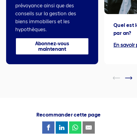
prévoyance ainsi que des
conseils sur la gestion des
biens immobiliers et les
Quel est 
hypothèques.
par an?
Abonnez-vous
En savoir 
maintenant
Recommander cette page