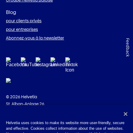
Groupe Helvetia Baloise
Blog
pour clients privés
pour entreprises
Abonnez-vous à la newsletter
Feedback
© 2026 Helvetia
St. Alban-Anlage 26
CH-4002 Bâle
+41 58 280 10 00
Helvetia uses cookies to make its website more user-friendly, secure
and effective. Cookies collect information about the use of websites.
Impressum