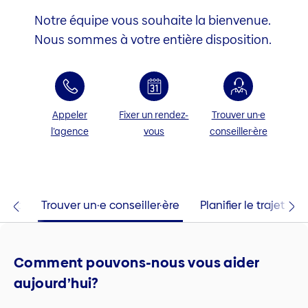
Notre équipe vous souhaite la bienvenue.
Nous sommes à votre entière disposition.
Appeler
Fixer un rendez-
Trouver un·e
l’agence
vous
conseiller·ère
tact
Trouver un·e conseiller·ère
Planifier le trajet
Comment pouvons-nous vous aider
aujourd’hui?