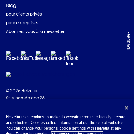
Blog
pour clients privés
pour entreprises
Abonnez-vous à la newsletter
Feedback
© 2026 Helvetia
St. Alban-Anlage 26
CH-4002 Bâle
+41 58 280 10 00
Helvetia uses cookies to make its website more user-friendly, secure
and effective. Cookies collect information about the use of websites.
Impressum
You can change your personal cookie settings with Helvetia at any
Indications juridiques
time. Further information:
Information on data protection