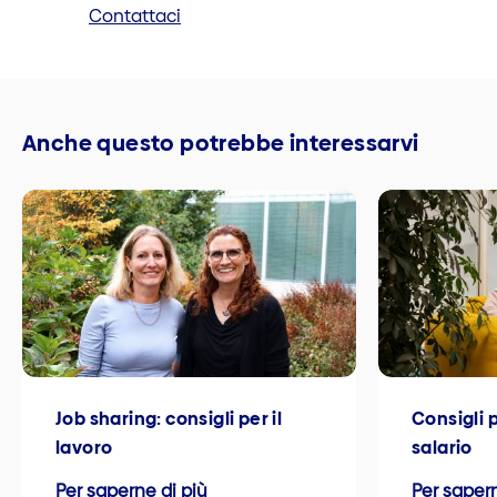
Contattaci
Anche questo potrebbe interessarvi
Job sharing: consigli per il
Consigli p
lavoro
salario
Per saperne di più
Per sapern