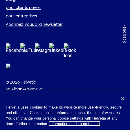
pour clients privés
pour entreprises
Abonnez-vous à la newsletter
Feedback
© 2026 Helvetia
St. Alban-Anlage 26
CH-4002 Bâle
+41 58 280 10 00
Helvetia uses cookies to make its website more user-friendly, secure
and effective. Cookies collect information about the use of websites.
Impressum
You can change your personal cookie settings with Helvetia at any
Indications juridiques
time. Further information:
Information on data protection