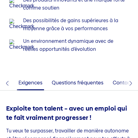
comme soutien
Des possibilités de gains supérieures à la
moyenne grâce à vos performances
Un environnement dynamique avec de
réelles opportunités d’évolution
tend
Exigences
Questions fréquentes
Contact
Exploite ton talent – avec un emploi qui
te fait vraiment progresser !
Tu veux te surpasser, travailler de manière autonome