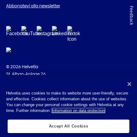
Abbonatevi alla newsletter
Feedback
© 2026 Helvetia
St. Alban-Anlage 26
CH-4002 Basilea
+41 58 280 10 00
Helvetia uses cookies to make its website more user-friendly, secure
and effective. Cookies collect information about the use of websites.
Impressum
You can change your personal cookie settings with Helvetia at any
Disposizioni giuridiche
time. Further information:
Information on data protection
Protezione dei dati
Cookies
Accept All Cookies