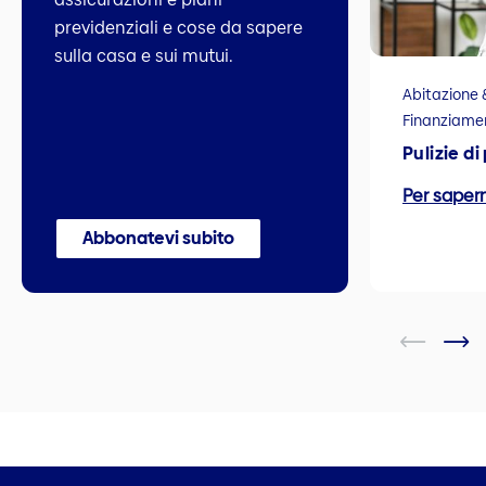
previdenziali e cose da sapere
sulla casa e sui mutui.
Abitazione 
Finanziame
Pulizie di
Per sapern
Abbonatevi subito