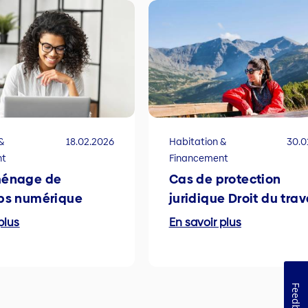
&
18.02.2026
Habitation &
30.0
nt
Financement
ménage de
Cas de protection
ps numérique
juridique Droit du trav
plus
En savoir plus
Feedback