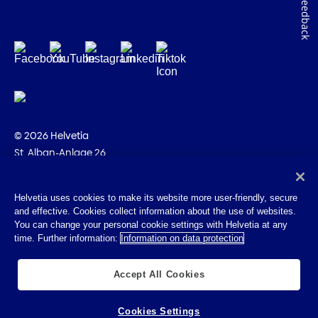
Feedback
© 2026 Helvetia
St. Alban-Anlage 26
CH-4002 Basilea
+41 58 280 10 00
Helvetia uses cookies to make its website more user-friendly, secure
and effective. Cookies collect information about the use of websites.
Impressum
You can change your personal cookie settings with Helvetia at any
Disposizioni giuridiche
time. Further information:
Information on data protection
Protezione dei dati
Cookies
Accept All Cookies
Cookies Settings