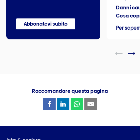
Danni cau
Cosa copr
Abbonatevi subito
Per sapern
Raccomandare questa pagina