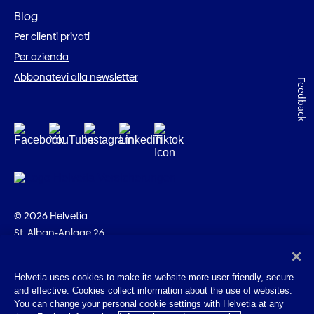
Blog
Per clienti privati
Per azienda
Abbonatevi alla newsletter
Feedback
© 2026 Helvetia
St. Alban-Anlage 26
CH-4002 Basilea
+41 58 280 10 00
Helvetia uses cookies to make its website more user-friendly, secure
and effective. Cookies collect information about the use of websites.
Impressum
You can change your personal cookie settings with Helvetia at any
Disposizioni giuridiche