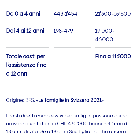
Da 0 a 4 anni
443-1'454
21'300-69'800
Dai 4 ai 12 anni
198-479
19'000-
46'000
Totale costi per
Fino a 116'000
l'assistenza fino
a 12 anni
Origine: BFS, «
Le famiglie in Svizzera 2021
»
I costi diretti complessivi per un figlio possono quindi
arrivare a un totale di CHF 470’000 buoni nell’arco di
18 anni di vita. Se a 18 anni Suo figlio non ha ancora