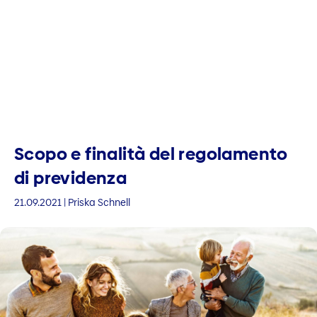
Scopo e finalità del regolamento
di previdenza
21.09.2021 | Priska Schnell