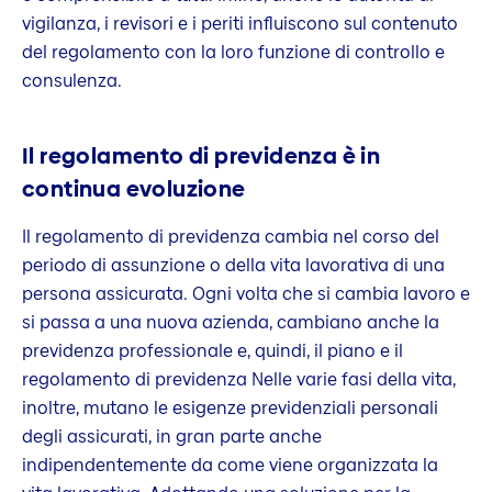
vigilanza, i revisori e i periti influiscono sul contenuto
del regolamento con la loro funzione di controllo e
consulenza.
Il regolamento di previdenza è in
continua evoluzione
Il regolamento di previdenza cambia nel corso del
periodo di assunzione o della vita lavorativa di una
persona assicurata. Ogni volta che si cambia lavoro e
si passa a una nuova azienda, cambiano anche la
previdenza professionale e, quindi, il piano e il
regolamento di previdenza Nelle varie fasi della vita,
inoltre, mutano le esigenze previdenziali personali
degli assicurati, in gran parte anche
indipendentemente da come viene organizzata la