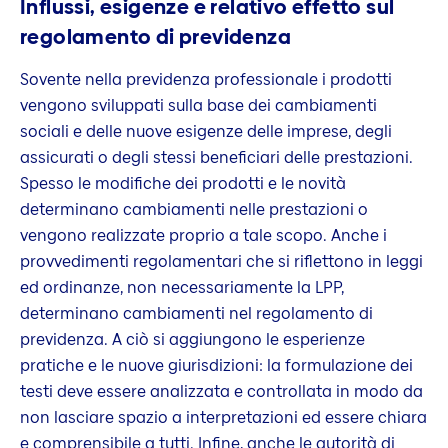
Influssi, esigenze e relativo effetto sul
regolamento di previdenza
Sovente nella previdenza professionale i prodotti
vengono sviluppati sulla base dei cambiamenti
sociali e delle nuove esigenze delle imprese, degli
assicurati o degli stessi beneficiari delle prestazioni.
Spesso le modifiche dei prodotti e le novità
determinano cambiamenti nelle prestazioni o
vengono realizzate proprio a tale scopo. Anche i
provvedimenti regolamentari che si riflettono in leggi
ed ordinanze, non necessariamente la LPP,
determinano cambiamenti nel regolamento di
previdenza. A ciò si aggiungono le esperienze
pratiche e le nuove giurisdizioni: la formulazione dei
testi deve essere analizzata e controllata in modo da
non lasciare spazio a interpretazioni ed essere chiara
e comprensibile a tutti. Infine, anche le autorità di