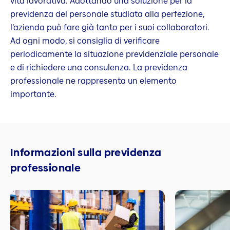
vita lavorativa. Adottando una soluzione per la
previdenza del personale studiata alla perfezione,
l’azienda può fare già tanto per i suoi collaboratori.
Ad ogni modo, si consiglia di verificare
periodicamente la situazione previdenziale personale
e di richiedere una consulenza. La previdenza
professionale ne rappresenta un elemento
importante.
Informazioni sulla previdenza
professionale