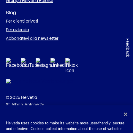
Gruppo Helvetia Baloise
Blog
Per clienti privati
Per azienda
Abbonatevi alla newsletter
Feedback
© 2026 Helvetia
St. Alban-Anlage 26
CH-4002 Basilea
+41 58 280 10 00
Helvetia uses cookies to make its website more user-friendly, secure
and effective. Cookies collect information about the use of websites.
Impressum