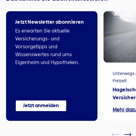
Jetzt Newsletter abonnieren
Es erwarten Sie aktuelle
Versicherungs- und
Vorsorgetipps und
Wissenswertes rund ums
Eigenheim und Hypotheken.
Unterwegs 
Freizeit
Hagelscha
Versiche
Jetzt anmelden
Mehr daz