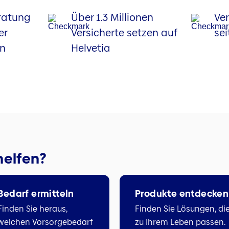
eratung
Über 1.3 Millionen
Ve
er
Versicherte setzen auf
sei
on
Helvetia
helfen?
Bedarf ermitteln
Produkte entdecken
Finden Sie heraus,
Finden Sie Lösungen, di
welchen Vorsorgebedarf
zu Ihrem Leben passen.