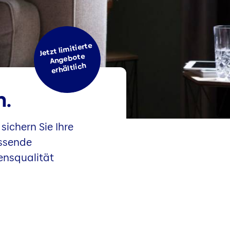
Jetzt limitierte
Angebote
erhältlich
n.
sichern Sie Ihre
assende
ensqualität