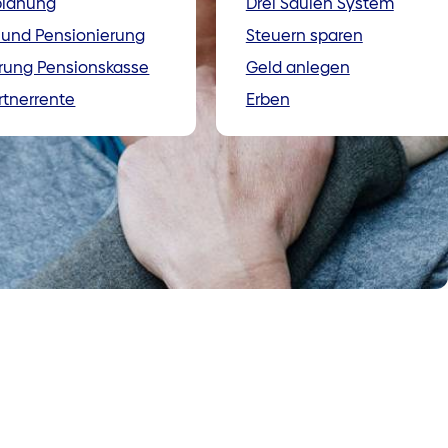
planung
Drei Säulen System
 und Pensionierung
Steuern sparen
rung Pensionskasse
Geld anlegen
tnerrente
Erben