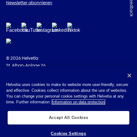
Feedback
Newsletter abonnieren
© 2026 Helvetia
St. Alban-Anlage 26
CH-4002 Basel
+41 58 280 10 00
Helvetia uses cookies to make its website more user-friendly, secure
and effective. Cookies collect information about the use of websites.
Impressum
You can change your personal cookie settings with Helvetia at any
Rechtliche Hinweise
time. Further information:
Information on data protection
Datenschutz
Cookies
Accept All Cookies
Cookies Settings