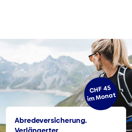
CHF 45
im Monat
Abredeversicherung.
Verlängerter