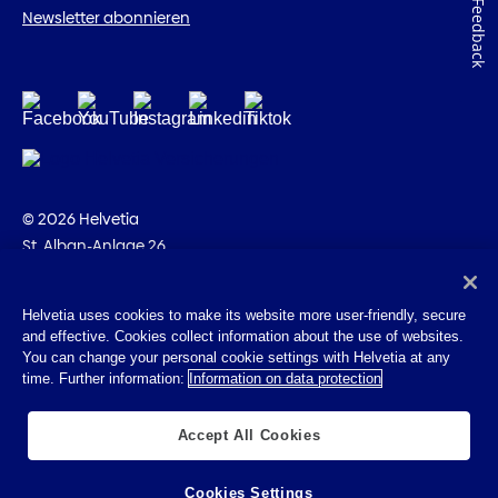
Feedback
Newsletter abonnieren
© 2026 Helvetia
St. Alban-Anlage 26
CH-4002 Basel
+41 58 280 10 00
Helvetia uses cookies to make its website more user-friendly, secure
and effective. Cookies collect information about the use of websites.
Impressum
You can change your personal cookie settings with Helvetia at any
Rechtliche Hinweise
time. Further information:
Information on data protection
Datenschutz
Cookies
Accept All Cookies
Cookies Settings