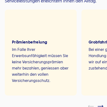
Serviceleistungen erleichtern Ihnen den Alltag.
Prämien­befreiung
Grobfahrlä
Im Falle Ihrer
Bei einer 
Erwerbsunfähigkeit müssen Sie
Handlung I
keine Versicherungsprämien
wir auf ei
mehr bezahlen, geniessen aber
zustehend
weiterhin den vollen
Versicherungsschutz.