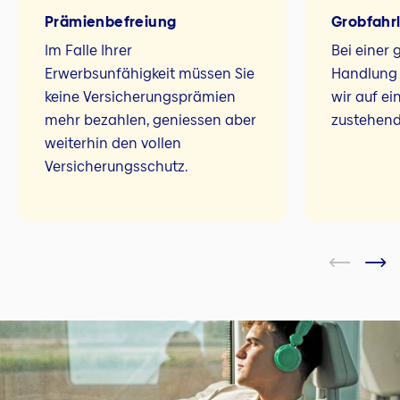
Prämien­befreiung
Grobfahrlä
Im Falle Ihrer
Bei einer 
Erwerbsunfähigkeit müssen Sie
Handlung I
keine Versicherungsprämien
wir auf ei
mehr bezahlen, geniessen aber
zustehend
weiterhin den vollen
Versicherungsschutz.