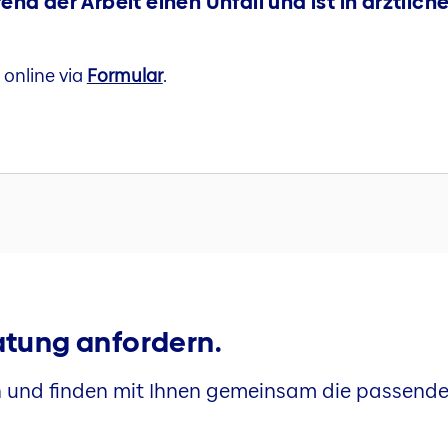
end der Arbeit einen Unfall und ist in ärztlic
 online via
Formular
.
ratung anfordern.
en und finden mit Ihnen gemeinsam die passend