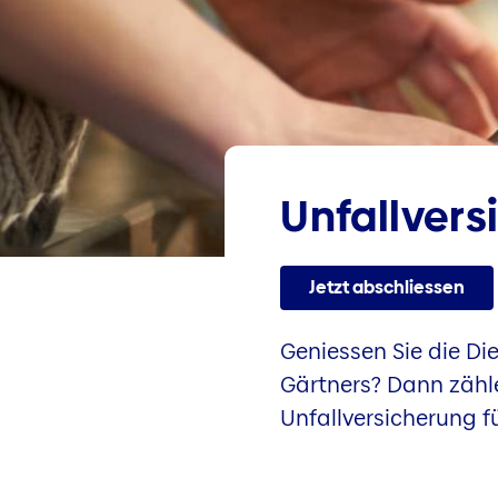
Unfall­ver
Jetzt abschliessen
Geniessen Sie die Di
Gärtners? Dann zähle
Unfallversicherung f