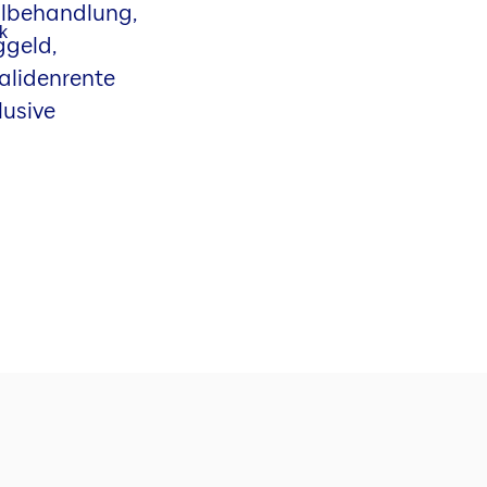
ilbehandlung,
ggeld,
alidenrente
lusive