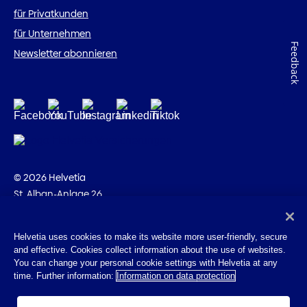
für Privatkunden
für Unternehmen
Feedback
Newsletter abonnieren
© 2026 Helvetia
St. Alban-Anlage 26
CH-4002 Basel
+41 58 280 10 00
Helvetia uses cookies to make its website more user-friendly, secure
and effective. Cookies collect information about the use of websites.
Impressum
You can change your personal cookie settings with Helvetia at any
Rechtliche Hinweise
time. Further information:
Information on data protection
Datenschutz