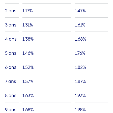
2 ans
1.17
%
1.47
%
3 ans
1.31
%
1.61
%
4 ans
1.38
%
1.68
%
5 ans
1.46
%
1.76
%
6 ans
1.52
%
1.82
%
7 ans
1.57
%
1.87
%
8 ans
1.63
%
1.93
%
9 ans
1.68
%
1.98
%