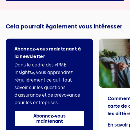
Cela pourrait également vous intéresser
Abonnez-vous maintenant à
la newsletter
Dans le cadre des «PME
Insights», vous apprendrez
régulièrement ce qu’il faut
savoir sur les questions
d’assurance et de prévoyance
Comment 
pour les entreprises.
carte de 
les diffé
Abonnez-vous
maintenant
En savoir 