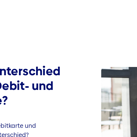
Unterschied
Debit- und
e?
ebitkarte und
terschied?