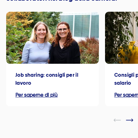
Job sharing: consigli per il
Consigli p
lavoro
salario
Per saperne di più
Per sapern