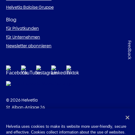
Helvetia Baloise Gruppe
Blog
für Privatkunden
für Unternehmen
Feedback
Newsletter abonnieren
© 2026 Helvetia
St. Alban-Anlage 26
CH-4002 Basel
+41 58 280 10 00
Helvetia uses cookies to make its website more user-friendly, secure
and effective. Cookies collect information about the use of websites.
Impressum