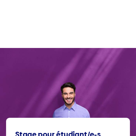
Stage pour étu­diant/e-s