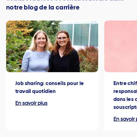
notre blog de la carrière
Job sharing: conseils pour le
Entre chi
travail quotidien
responsab
dans les 
En savoir plus
souscript
En savoir 