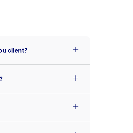
ou client?
?