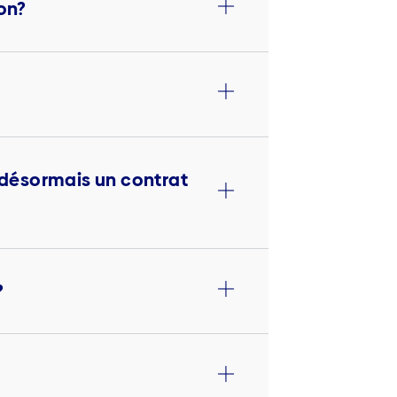
ion?
ai désormais un contrat
?