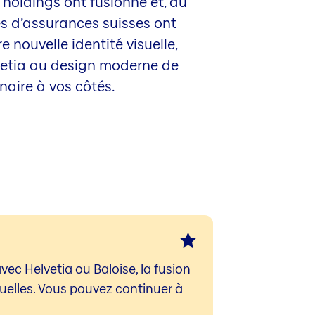
 holdings ont fusionné et, au
ies d’assurances suisses ont
e nouvelle identité visuelle,
elvetia au design moderne de
naire à vos côtés.
vec Helvetia ou Baloise, la fusion
tuelles. Vous pouvez continuer à