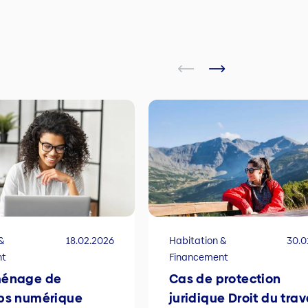
&
18.02.2026
Habitation &
30.0
nt
Financement
ménage de
Cas de protection
ps numérique
juridique Droit du trav