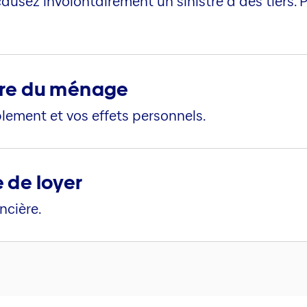
ausez involontairement un sinistre à des tiers.
ire du ménage
ement et vos effets personnels.
 de loyer
ncière.