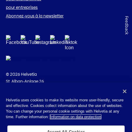
pour entreprises
Abonnez-vous à la newsletter
Feedback
© 2026 Helvetia
St. Alban-Anlage 26
CH-4002 Bâle
+41 58 280 10 00
Helvetia uses cookies to make its website more user-friendly, secure
and effective. Cookies collect information about the use of websites.
Impressum
You can change your personal cookie settings with Helvetia at any
Indications juridiques
time. Further information:
Information on data protection
Protection des données
Accept All Cookies