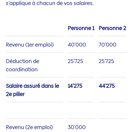
s’applique à chacun de vos salaires.
Personne 1
Personne 2
Revenu (1er emploi)
40'000
70'000
Déduction de
25'725
25'725
coordination
Salaire assuré dans le
14'275
44'275
2e pilier
Revenu (2e emploi)
30'000