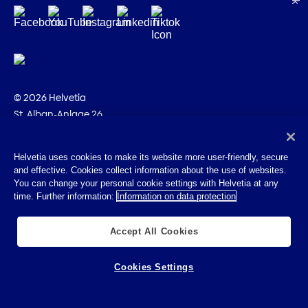
© 2026 Helvetia
St. Alban-Anlage 26
CH-4002 Bâle
+41 58 280 10 00
Helvetia uses cookies to make its website more user-friendly, secure
and effective. Cookies collect information about the use of websites.
Impressum
You can change your personal cookie settings with Helvetia at any
Indications juridiques
time. Further information:
Information on data protection
Protection des données
Cookies
Accept All Cookies
Cookies Settings