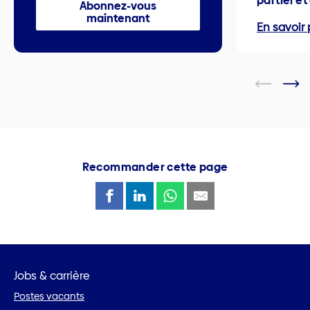
partiel e
Abonnez-vous
maintenant
En savoir 
Recommander cette page
Jobs & carrière
Postes vacants