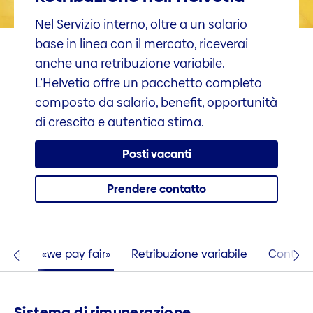
Nel Servizio interno, oltre a un salario
base in linea con il mercato, riceverai
anche una retribuzione variabile.
L’Helvetia offre un pacchetto completo
composto da salario, benefit, opportunità
di crescita e autentica stima.
Posti vacanti
Prendere contatto
ione
«we pay fair»
Retribuzione variabile
Contatt
Sistema di rimunerazione