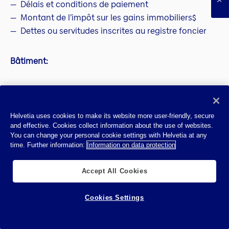
Délais et conditions de paiement
Montant de l’impôt sur les gains immobiliers$
Dettes ou servitudes inscrites au registre foncier
Bâtiment:
Description détaillée de l’état du bâtiment
État des éléments de construction importants
(ascenseur, chauffage, façade, toit)
Helvetia uses cookies to make its website more user-friendly, secure
and effective. Cookies collect information about the use of websites.
Documentation des vices
You can change your personal cookie settings with Helvetia at any
Pour les nouvelles constructions: date
time. Further information:
Information on data protection
d’emménagement ferme
Accept All Cookies
Garanties:
Cookies Settings
Délai de garantie (idéalement 2 ans)