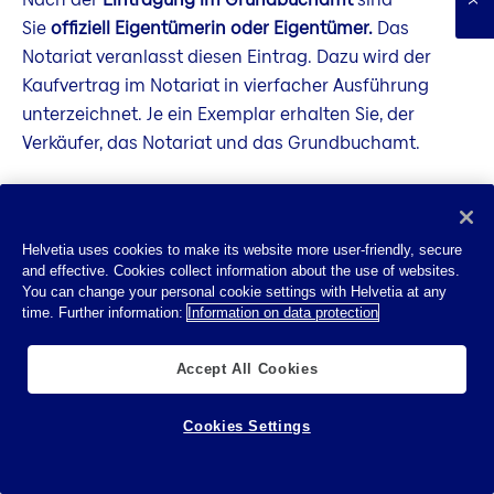
Sie
offiziell Eigentümerin oder Eigentümer.
Das
Notariat veranlasst diesen Eintrag. Dazu wird der
Kaufvertrag im Notariat in vierfacher Ausführung
unterzeichnet. Je ein Exemplar erhalten Sie, der
Verkäufer, das Notariat und das Grundbuchamt.
Bei der Vertragsunterschrift wird in der Regel eine
Anzahlung fällig. Den Rest zahlen Sie meistens beim
Helvetia uses cookies to make its website more user-friendly, secure
Einzug oder nach dem Eintrag ins Grundbuch. Wenn
and effective. Cookies collect information about the use of websites.
Sie eine Hypothek aufnehmen, stellt das
You can change your personal cookie settings with Helvetia at any
Grundbuchamt oder der Notar einen Schuldbrief aus.
time. Further information:
Information on data protection
Dieser dient dem Finanzinstitut als Sicherheit.
Accept All Cookies
Erste Schritte im neuen Zuhause
Cookies Settings
Nach der Schlüsselübergabe sollten Sie Ihr
Eigenheim
gründlich inspizieren
: