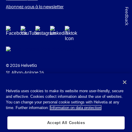
Abonnez-vous à la newsletter
Feedback
© 2026 Helvetia
St. Alban-Anlage 26
CH-4002 Bâle
+41 58 280 10 00
Helvetia uses cookies to make its website more user-friendly, secure
and effective. Cookies collect information about the use of websites.
Impressum
You can change your personal cookie settings with Helvetia at any
Indications juridiques
time. Further information:
Information on data protection
Protection des données
Cookies
Accept All Cookies