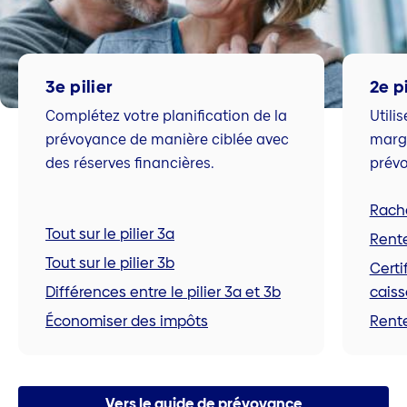
3e pilier
2e pi
Complétez votre planification de la
Utili
prévoyance de manière ciblée avec
marg
des réserves financières.
prévo
Racha
Tout sur le pilier 3a
Rente
Tout sur le pilier 3b
Certi
Différences entre le pilier 3a et 3b
caiss
Économiser des impôts
Rente
Vers le guide de prévoyance