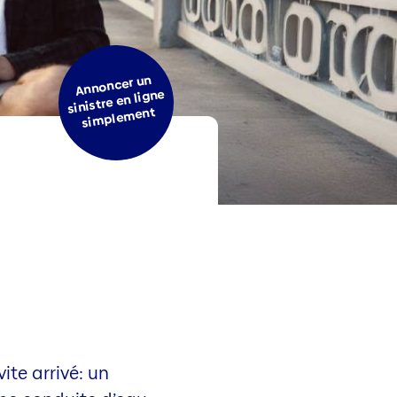
Annoncer un
sinistre en ligne
simplement
ite arrivé: un