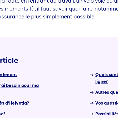
a route en rentrant du travail, un vélo volé ou 
s moments-là, il faut savoir quoi faire, notamme
 assurance le plus simplement possible.
rticle
intenant
Quels sont
ligne?
j’ai besoin pour ma
Autres que
ès d’Helvetia?
Vos questi
ne?
Possibilit