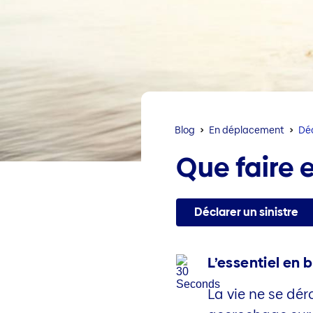
Blog
En déplacement
Déc
Que faire e
Déclarer un sinistre
L’essentiel en b
La vie ne se dér