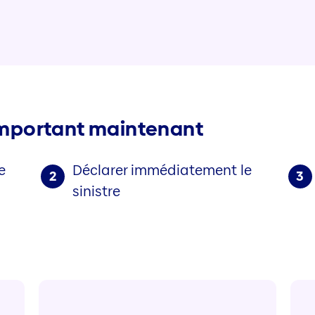
 important maintenant
e
Déclarer immédiatement le
2
3
sinistre