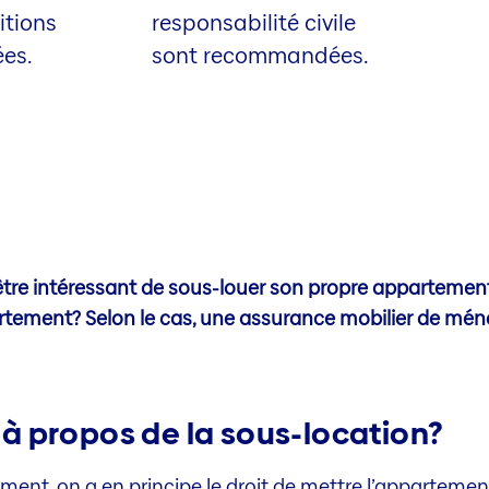
itions
responsabilité civile
ées.
sont recommandées.
être intéressant de sous-louer son propre appartement.
ement? Selon le cas, une assurance mobilier de ména
l à propos de la sous-location?
ent, on a en principe le droit de mettre l’appartemen