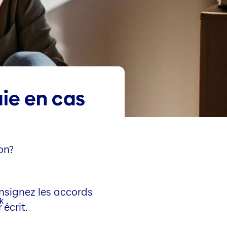
ie en cas
on?
nsignez les accords
 écrit.