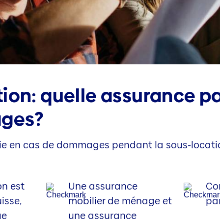
ion: quelle assurance pa
ges?
ie en cas de dommages pendant la sous-locati
on est
Une assurance
Co
isse,
mobilier de ménage et
par
ue
une assurance