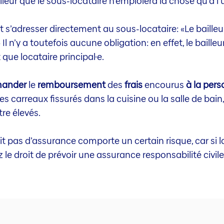
lleur que le sous-locataire n’emploiera la chose qu’à l’u
 s’adresser directement au sous-locataire: «Le baille
.» Il n’y a toutefois aucune obligation: en effet, le baill
ue locataire principal·e.
ander
le
remboursement
des
frais
encourus
à la per
s carreaux fissurés dans la cuisine ou la salle de bai
re élevés.
’ait pas d’assurance comporte un certain risque, car si 
z le droit de prévoir une assurance responsabilité civil