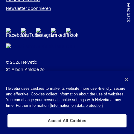
Feedback
Newsletter abonnieren
© 2026 Helvetia
St. Alban-Anlage 26
CH-4002 Basel
+41 58 280 10 00
Helvetia uses cookies to make its website more user-friendly, secure
and effective. Cookies collect information about the use of websites.
Impressum
You can change your personal cookie settings with Helvetia at any
Rechtliche Hinweise
time. Further information:
Information on data protection
Datenschutz
Cookies
Accept All Cookies