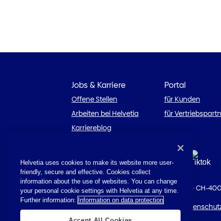
Jobs & Karriere
Portal
Offene Stellen
für Kunden
Arbeiten bei Helvetia
für Vertriebspart
Karriereblog
Helvetia uses cookies to make its website more user-
friendly, secure and effective. Cookies collect
information about the use of websites. You can change
© 2026 Helvetia
·
St. Alban-Anlage 26
·
CH-400
your personal cookie settings with Helvetia at any time.
Further information:
Information on data protection
Impressum
·
Rechtliche Hinweise
·
Datenschut
Accept All Cookies