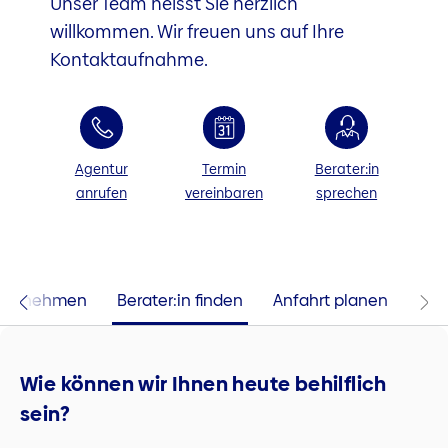
Unser Team heisst Sie herzlich
willkommen. Wir freuen uns auf Ihre
Kontaktaufnahme.
Agentur
Termin
Berater:in
anrufen
vereinbaren
sprechen
 aufnehmen
Berater:in finden
Anfahrt planen
Wie können wir Ihnen heute behilflich
sein?