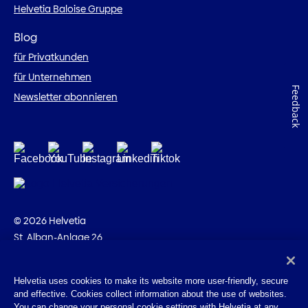
Helvetia Baloise Gruppe
Blog
für Privatkunden
für Unternehmen
Feedback
Newsletter abonnieren
© 2026 Helvetia
St. Alban-Anlage 26
CH-4002 Basel
+41 58 280 10 00
Helvetia uses cookies to make its website more user-friendly, secure
and effective. Cookies collect information about the use of websites.
Impressum
You can change your personal cookie settings with Helvetia at any