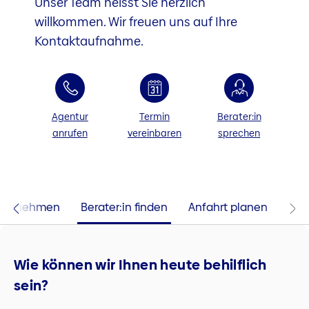
Unser Team heisst Sie herzlich
willkommen. Wir freuen uns auf Ihre
Kontaktaufnahme.
Agentur
Termin
Berater:in
anrufen
vereinbaren
sprechen
 aufnehmen
Berater:in finden
Anfahrt planen
Wie können wir Ihnen heute behilflich
sein?