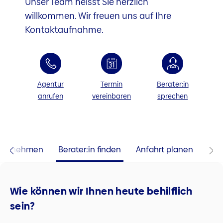
Unser Team heisst Sie herzlich
willkommen. Wir freuen uns auf Ihre
Kontaktaufnahme.
Agentur
Termin
Berater:in
anrufen
vereinbaren
sprechen
 aufnehmen
Berater:in finden
Anfahrt planen
Wie können wir Ihnen heute behilflich
sein?