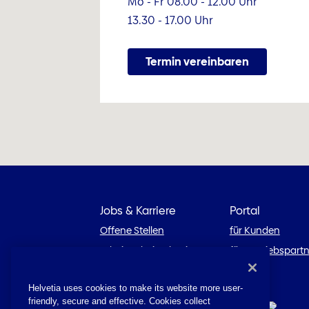
Mo - Fr 08.00 - 12.00 Uhr
13.30 - 17.00 Uhr
Termin vereinbaren
Jobs & Karriere
Portal
Offene Stellen
für Kunden
Arbeiten bei Helvetia
für Vertriebspart
Karriereblog
Helvetia uses cookies to make its website more user-
friendly, secure and effective. Cookies collect