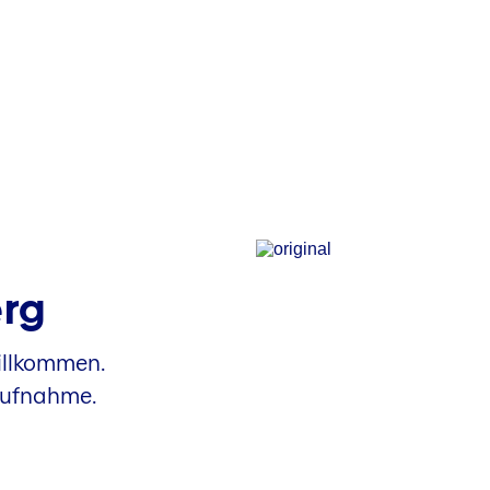
erg
willkommen.
aufnahme.