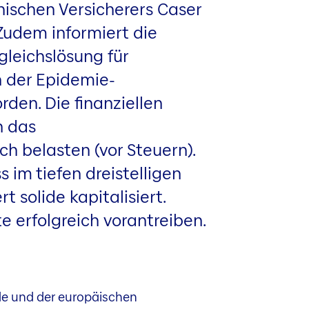
ischen Versicherers Caser
 Zudem informiert die
leichslösung für
 der Epidemie-
den. Die finanziellen
n das
h belasten (vor Steuern).
 im tiefen dreistelligen
t solide kapitalisiert.
e erfolgreich vorantreiben.
de und der europäischen