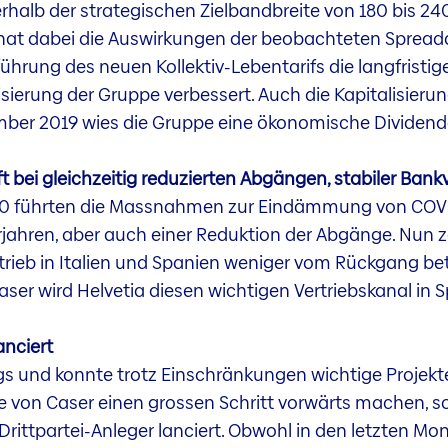
rhalb der strategischen Zielbandbreite von 180 bis 24
os hat dabei die Auswirkungen der beobachteten Spr
rung des neuen Kollektiv-Lebentarifs die langfristige f
isierung der Gruppe verbessert. Auch die Kapitalisier
ezember 2019 wies die Gruppe eine ökonomische Dividend
bei gleichzeitig reduzierten Abgängen, stabiler Ban
020 führten die Massnahmen zur Eindämmung von COV
jahren, aber auch einer Reduktion der Abgänge. Nun ze
rieb in Italien und Spanien weniger vom Rückgang betr
er wird Helvetia diesen wichtigen Vertriebskanal in 
anciert
gs und konnte trotz Einschränkungen wichtige Projekte
e von Caser einen grossen Schritt vorwärts machen, s
Drittpartei-Anleger lanciert. Obwohl in den letzten 