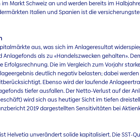
n im Markt Schweiz an und werden bereits im Halbjahr
ermärkten Italien und Spanien ist die versicherungs
n
italmärkte aus, was sich im Anlageresultat widerspiegel
 und Anlagefonds als zu «Handelszwecken gehalten». D
 Erfolgsrechnung. Die im Vergleich zum Vorjahr star
geergebnis deutlich negativ belasten; dabei werden 
tberücksichtigt. Ebenso wird der laufende Anlageertra
efonds tiefer ausfallen. Der Netto-Verlust auf der An
häft) wird sich aus heutiger Sicht im tiefen dreistell
zbericht 2019 dargestellten Sensitivitäten bei Aktien
t Helvetia unverändert solide kapitalisiert. Die SST-Q