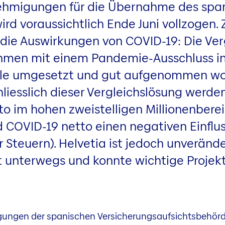
ehmigungen für die Übernahme des span
rd voraussichtlich Ende Juni vollzogen.
die Auswirkungen von COVID-19: Die Verg
hmen mit einem Pandemie-Ausschluss in
eile umgesetzt und gut aufgenommen wor
liesslich dieser Vergleichslösung werde
o im hohen zweistelligen Millionenbereic
 COVID-19 netto einen negativen Einfluss
 Steuern). Helvetia ist jedoch unveränder
ut unterwegs und konnte wichtige Projekt
igungen der spanischen Versicherungsaufsichtsbehör