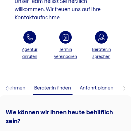
Unser Team heisst Sie herzlich
willkommen. Wir freuen uns auf Ihre
Kontaktaufnahme.
Agentur
Termin
Berater:in
anrufen
vereinbaren
sprechen
 aufnehmen
Berater:in finden
Anfahrt planen
Wie können wir Ihnen heute behilflich
sein?