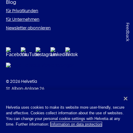
Blog
für Privatkunden
für Unternehmen
Feedback
Newsletter abonnieren
© 2026 Helvetia
St. Alban-Anlage 26
CH-4002 Basel
+41 58 280 10 00
Helvetia uses cookies to make its website more user-friendly, secure
and effective. Cookies collect information about the use of websites.
Impressum
You can change your personal cookie settings with Helvetia at any
Rechtliche Hinweise
time. Further information:
Information on data protection
Datenschutz