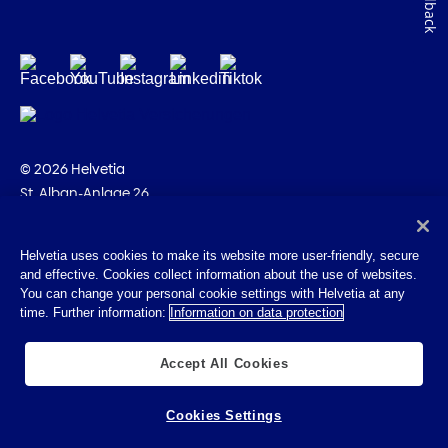
Feedback
© 2026 Helvetia
St. Alban-Anlage 26
CH-4002 Basel
+41 58 280 10 00
Helvetia uses cookies to make its website more user-friendly, secure
and effective. Cookies collect information about the use of websites.
Impressum
You can change your personal cookie settings with Helvetia at any
Rechtliche Hinweise
time. Further information:
Information on data protection
Datenschutz
Cookies
Accept All Cookies
Cookies Settings